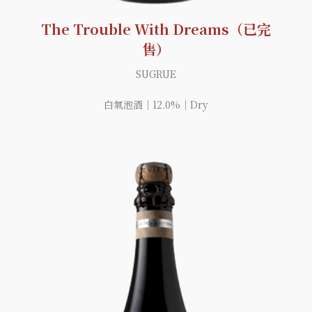
The Trouble With Dreams（已完
售）
SUGRUE
白氣泡酒｜12.0%｜Dry