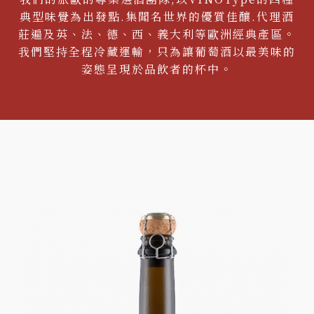
典型味覺為出發點.集聞名世界的優質佳釀.代理酒
莊遍及英、法、德、西、義大利等歐洲經典產區。
我們堅持全程冷藏運輸，只為讓葡萄酒以最美味的
姿態呈現於品飲者的杯中。