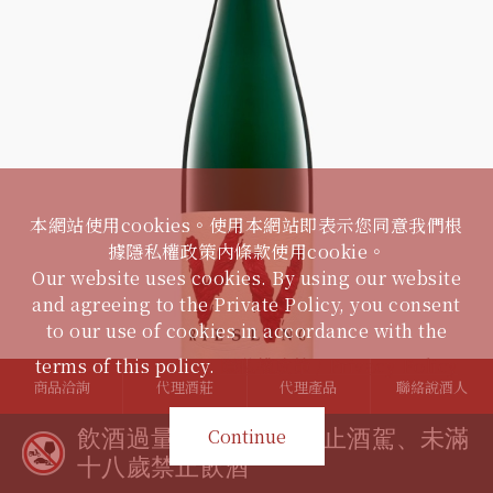
本網站使用cookies。使用本網站即表示您同意我們根
據隱私權政策內條款使用cookie。
Our website uses cookies. By using our website
and agreeing to the Private Policy, you consent
to our use of cookies in accordance with the
terms of this policy.
隱私權政策 / Privacy Policy
商品洽詢
代理酒莊
代理產品
聯絡說酒人
Continue
飲酒過量有礙健康、禁止酒駕、未滿
Riesling VV
十八歲禁止飲酒
VAN VOLXEM