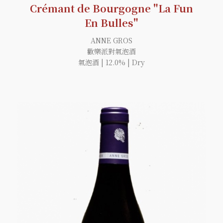
Crémant de Bourgogne "La Fun
En Bulles"
ANNE GROS
歡樂派對氣泡酒
氣泡酒 | 12.0% | Dry