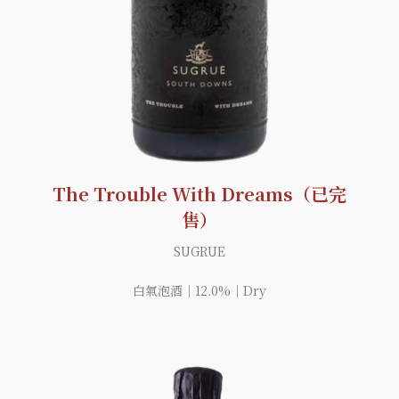
The Trouble With Dreams（已完
售）
SUGRUE
白氣泡酒｜12.0%｜Dry