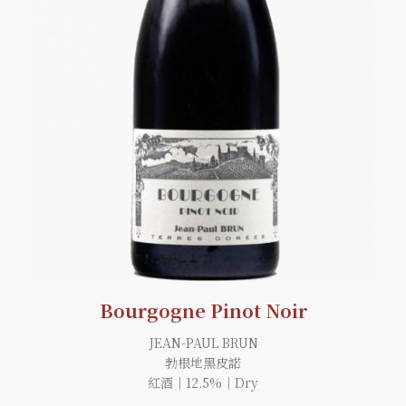
Bourgogne Pinot Noir
JEAN-PAUL BRUN
勃根地黑皮諾
紅酒｜12.5%｜Dry