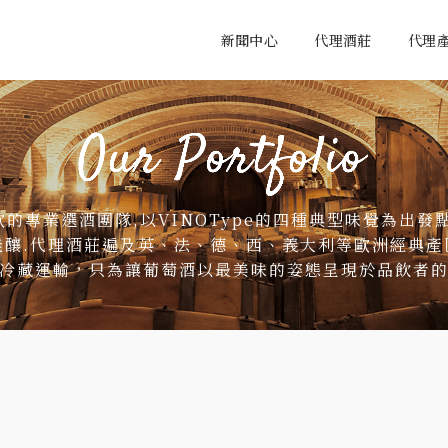
新聞中心
代理酒莊
代理
的專業選酒團隊,以VINOType的四種典型味覺為出發
佳釀.代理酒莊遍及英、法、德、西、義大利等歐洲經典產
冷藏運輸，只為讓葡萄酒以最美味的姿態呈現於品飲者