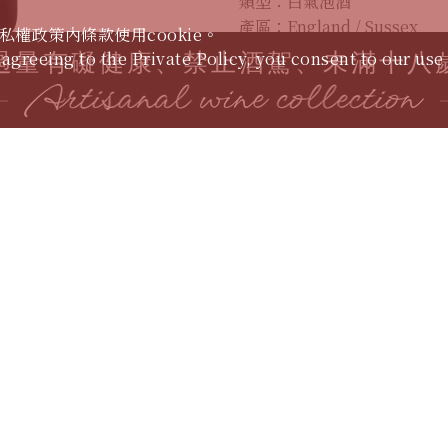
類型：白氣泡酒
產區：England / Sussex
私權政策內條款使用cookie。
品種：Chardonnay
agreeing to the Private Policy, you consent to our use
過量有礙健康、禁止酒駕、未滿十八
酒精濃度：12.0%
分享：
加入洽詢單