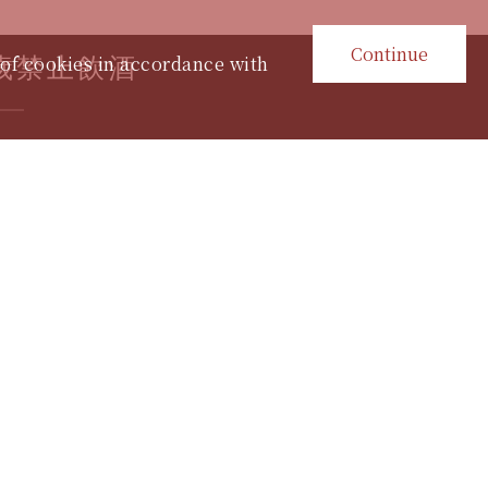
Continue
 of cookies in accordance with
歲禁止飲酒