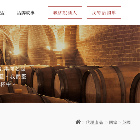
產品
品牌故事
聯絡說酒人
我的洽詢單
點.集聞名世
區。我們堅
的杯中。
>
代理產品
>
國家
>
英國