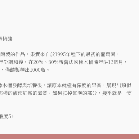
限量精釀
釀製的作品，果實來自於1995年種下的最初的葡萄園，
將三個年份調和後，在20%、80%新舊法國橡木桶陳年8-12個月，
2%，僅釀製釋出1000瓶。
y，經過橡木桶發酵與培養後，讓原本就極有深度的果香，展現出類似
achet 那樣的馥郁細緻的氣質，如果扣掉氣泡的部分，幾乎就是一支
 酸度5+