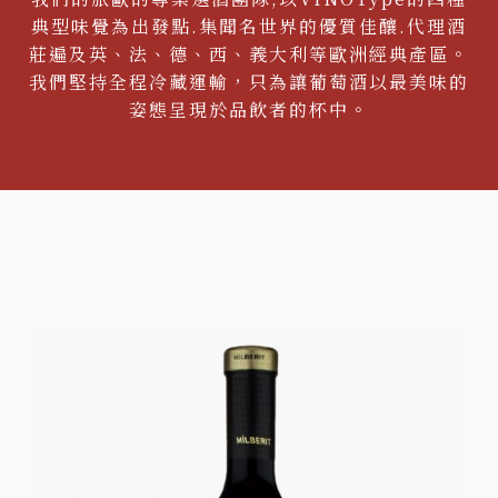
典型味覺為出發點.集聞名世界的優質佳釀.代理酒
莊遍及英、法、德、西、義大利等歐洲經典產區。
我們堅持全程冷藏運輸，只為讓葡萄酒以最美味的
姿態呈現於品飲者的杯中。