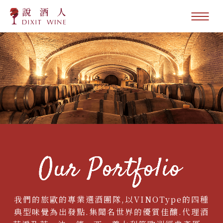
我們的旅歐的專業選酒團隊,以VINOType的四種
典型味覺為出發點.集聞名世界的優質佳釀.代理酒