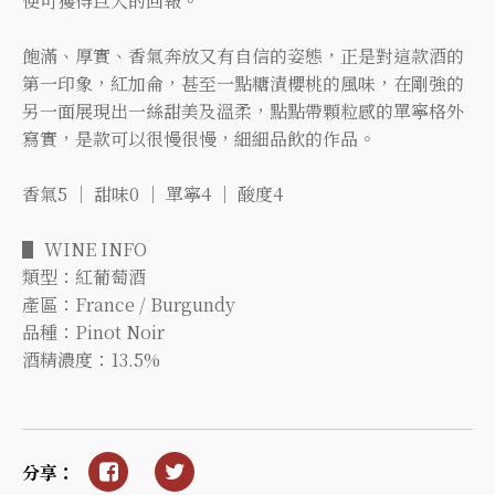
便可獲得巨大的回報。
飽滿、厚實、香氣奔放又有自信的姿態，正是對這款酒的
第一印象，紅加侖，甚至一點糖漬櫻桃的風味，在剛強的
另一面展現出一絲甜美及溫柔，點點帶顆粒感的單寧格外
寫實，是款可以很慢很慢，細細品飲的作品。
香氣5 ｜ 甜味0 ｜ 單寧4 ｜ 酸度4
▋ WINE INFO
類型：紅葡萄酒
產區：France / Burgundy
品種：Pinot Noir
酒精濃度：13.5%
分享：