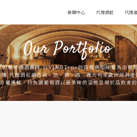
新聞中心
代理酒莊
代理
的專業選酒團隊,以VINOType的四種典型味覺為出發
佳釀.代理酒莊遍及英、法、德、西、義大利等歐洲經典產
冷藏運輸，只為讓葡萄酒以最美味的姿態呈現於品飲者