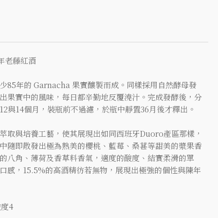
百年老藤紅酒
5年的 Garnacha 果實釀製而成。同樣採用自然酵母發
出果實中的風味，每日都辛勤地反覆澆汁。完成發酵後，分
2與14個月，裝瓶前不過濾，於瓶中靜置36月後才釋出。
萃取與培養工藝，使其展現出如同西班牙Duoro產區那樣，
中隨即散發出極為熟美的櫻桃、藍莓、桑葚等甜美的漿果香
的八角、薄荷及香草料香氣，適度的酸度、結實柔滑的單
口感，15.5%的高酒精彷若無物，展現出極強的個性與陳年
酸度4