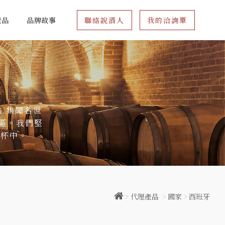
產品
品牌故事
聯絡說酒人
我的洽詢單
點.集聞名世
區。我們堅
的杯中。
>
代理產品
>
國家
>
西班牙