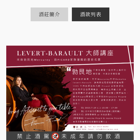
酒莊簡介
酒款列表