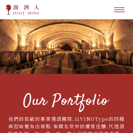
我們的旅歐的專業選酒團隊,以VINOType的四種
典型味覺為出發點.集聞名世界的優質佳釀.代理酒