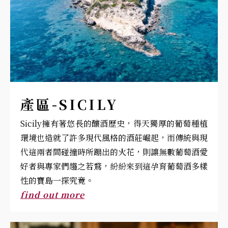
產區-SICILY
Sicily擁有著悠長的釀酒歷史，得天獨厚的葡萄種植
環境也造就了許多現代風格的酒莊崛起，而傳統與現
代這兩者間碰撞時所蹦出的火花，則讓無數葡萄酒愛
好者與專家們趨之若鶩，紛紛來到這孕育葡萄酒多樣
性的寶島一探究竟。
find out more