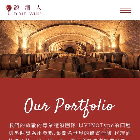
我們的旅歐的專業選酒團隊,以VINOType的四種
典型味覺為出發點.集聞名世界的優質佳釀.代理酒