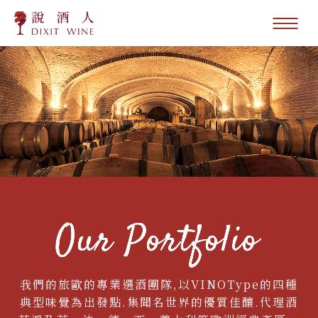
我們的旅歐的專業選酒團隊,以VINOType的四種
典型味覺為出發點.集聞名世界的優質佳釀.代理酒