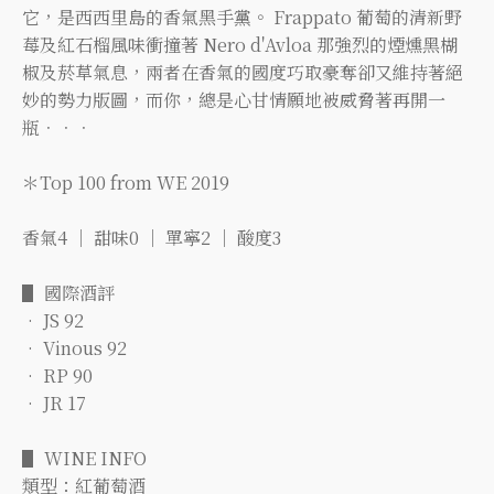
它，是西西里島的香氣黑手黨。 Frappato 葡萄的清新野
莓及紅石榴風味衝撞著 Nero d'Avloa 那強烈的煙燻黑楜
椒及菸草氣息，兩者在香氣的國度巧取豪奪卻又維持著絕
妙的勢力版圖，而你，總是心甘情願地被威脅著再開一
瓶．．．
＊Top 100 from WE 2019
香氣4 ｜ 甜味0 ｜ 單寧2 ｜ 酸度3
▋ 國際酒評
• JS 92
• Vinous 92
• RP 90
• JR 17
▋ WINE INFO
類型：紅葡萄酒