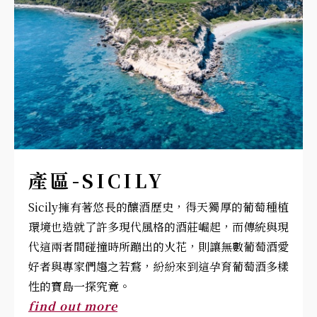
產區-SICILY
Sicily擁有著悠長的釀酒歷史，得天獨厚的葡萄種植
環境也造就了許多現代風格的酒莊崛起，而傳統與現
代這兩者間碰撞時所蹦出的火花，則讓無數葡萄酒愛
好者與專家們趨之若鶩，紛紛來到這孕育葡萄酒多樣
性的寶島一探究竟。
find out more