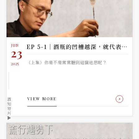
JUN
EP 5-1｜酒瓶的凹槽越深，就代表酒越高級!?
23
（上集）你是不是常常聽到這個迷思呢？
2025
VIEW MORE
酒
知
短
片
▶️