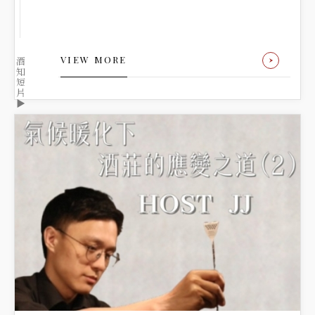
VIEW MORE
酒
知
短
片
▶️