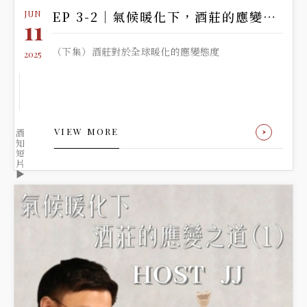
JUN
EP 3-2｜氣候暖化下，酒莊的應變之道
11
（下集）酒莊對於全球暖化的應變態度
2025
VIEW MORE
酒
知
短
片
▶️