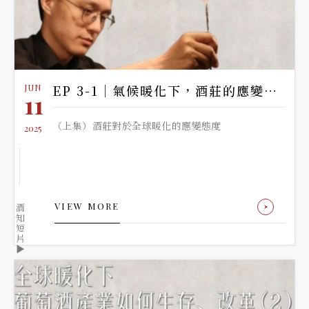
JUN
EP 3-1｜氣候暖化下，酒莊的應變之道
11
（上集）酒莊對於全球暖化的應變態度
2025
VIEW MORE
酒
知
短
片
▶️