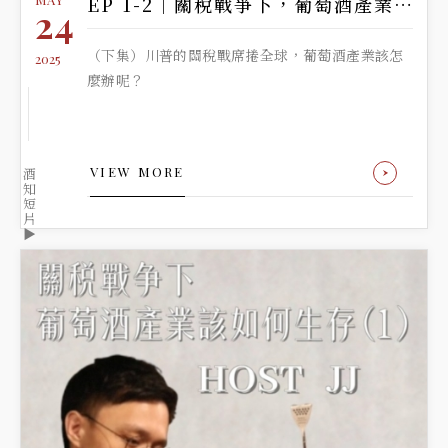
EP 1-2｜關稅戰爭下，葡萄酒產業該如何生存
24
（下集）川普的關稅戰席捲全球，葡萄酒產業該怎
2025
麼辦呢？
VIEW MORE
酒
知
短
片
▶️