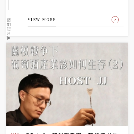
VIEW MORE
酒
知
短
片
▶️
MAY