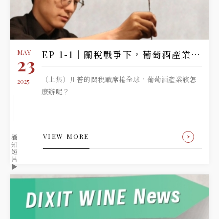
MAY
EP 1-1｜關稅戰爭下，葡萄酒產業該如何生存
23
（上集）川普的關稅戰席捲全球，葡萄酒產業該怎
2025
麼辦呢？
VIEW MORE
酒
知
短
片
▶️