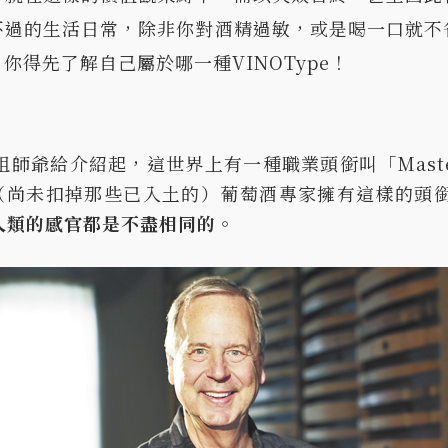
不過的生活日常，除非你對酒精過敏，或是喝一口就不
得先了解自己屬於哪一種VINOType！
祖師爺給介紹起，這世界上有一種職業頭銜叫「Master 
尚未扣掉那些已入土的）葡萄酒專家擁有這樣的頭銜，而V
人類的感官都是不盡相同的。