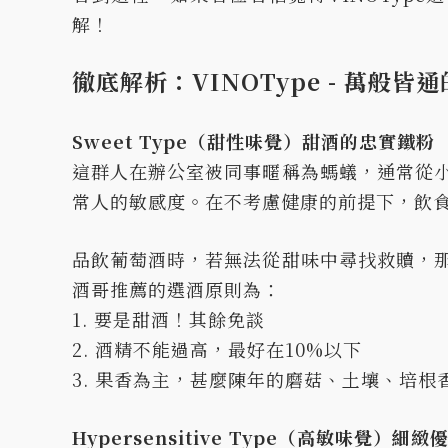
解！
徹底解析：VINOType - 萬般皆
Sweet Type（甜性味覺）甜酒的忠實鐵粉
這群人在辦公室被同事暱稱為螞蟻，通常從
常人的敏感度。在不考慮健康的前提下，飲
品飲葡萄酒時，若無法從甜味中尋找救贖，
酒哥推薦的選酒原則為：
1. 要是甜酒！其餘免談
2. 酒精不能過高，最好在10%以下
3. 果香為主，甚麼陳年的磨菇、土壤、培根香
Hypersensitive Type（高敏味覺）細