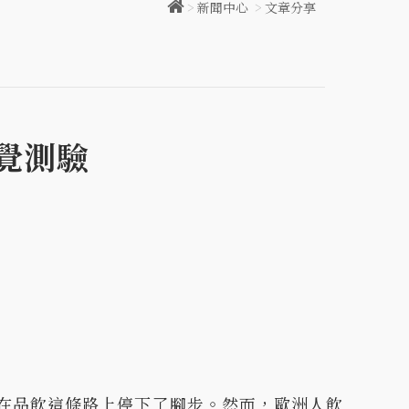
>
新聞中心
>
文章分享
味覺測驗
」
在品飲這條路上停下了腳步。然而，歐洲人飲