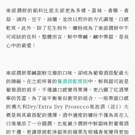
南部潤餅的餡料比起北部更為多樣。蛋絲、香腸、香
菇、滷肉、豆干、油麵，並改以煎炒的方式調理，口感
乾爽。此外，除了花生粉外，糖粉成為了南部潤餅中不
可或缺的佐料。整體而言，鮮中帶鹹，鹹中帶甜，是我
心中的最愛！
南部潤餅那鹹甜鮮交雜的口味，卻成為葡萄酒搭配最大
的障礙。在之前所著的
餐酒搭配原則
中，鮮與甜可說是
葡萄酒的殺手，不僅讓口感變得單薄，更凸顯了紅酒單
寧的苦澀。
為了這平衡看似衝突的組合，一瓶帶甜口感
的義大利Dry/Extra Dry Prosecco氣泡酒（註1）大
概是與其最搭配的選擇。酒中適度的糖份不僅為其在入
口後增添了一分圓潤，也能減少潤餅中鮮甜味對葡萄酒
的干擾，更讓原就乾淨甜美的蘋果及柑橘香氣變得更加