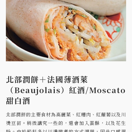
北部潤餅＋法國薄酒萊
（Beaujolais）紅酒/Moscato
甜白酒
北部潤餅的主要食材為高麗菜、紅糟肉、紅蘿蔔以及川
燙豆苗。稍微講究一些的，還會加入蛋酥，以及花生
粉。由於餡料多以川燙燉煮的方式調理，因此口感濕