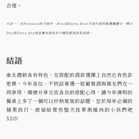
合理。
＊註一：在Prosecco的分級中，Brut或Extra Brut才是代表的微糖關鍵字，標示
Dry或Extra Dry則是擁有接近於少糖的甜度的氣泡酒。
結語
南北潤餅各有特色，在搭配的酒款選擇上自然也有些許
差異。今年各位，不妨試著選一瓶葡萄酒與親友們在一
同享用，順便分享交流各自的搭配心得，讓今年清明的
餐桌上多了一個可以炒熱氣氛的話題，至於每年必備的
蘋果西打，就留給那些整天拔草測風向的小孩們吧
XDD