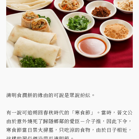
清明食潤餅的緣由的可說是眾說紛紜。
有一說可追朔回春秋時代的「寒食節」。當時，晉文公
由於意外燒死了歸隱鄉鄰的愛臣－介子推，因此下令，
寒食節當日禁火掃墓，只吃涼的食物，由於日子相近，
這樣的習俗便沿用至清明節。