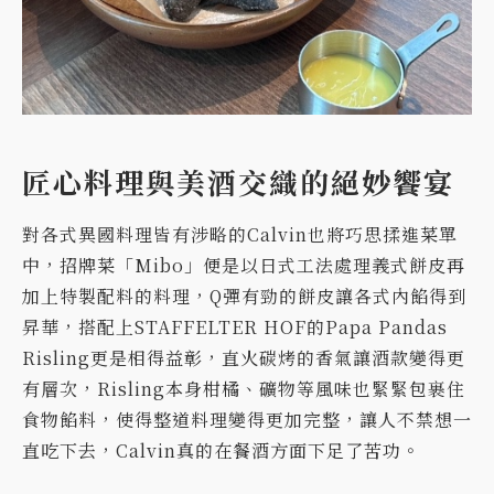
匠心料理與美酒交織的絕妙饗宴
對各式異國料理皆有涉略的Calvin也將巧思揉進菜單
中，招牌菜「Mibo」便是以日式工法處理義式餅皮再
加上特製配料的料理，Q彈有勁的餅皮讓各式內餡得到
昇華，搭配上STAFFELTER HOF的Papa Pandas
Risling更是相得益彰，直火碳烤的香氣讓酒款變得更
有層次，Risling本身柑橘、礦物等風味也緊緊包裹住
食物餡料，使得整道料理變得更加完整，讓人不禁想一
直吃下去，Calvin真的在餐酒方面下足了苦功。