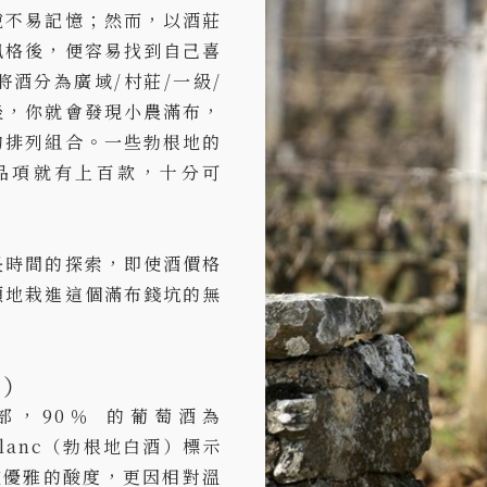
說不易記憶；然而，以酒莊
風格後，便容易找到自己喜
酒分為廣域/村莊/一級/
後，你就會發現小農滿布，
的排列組合。一些勃根地的
生產的品項就有上百款，十分可
長時間的探索，即使酒價格
願地栽進這個滿布錢坑的無
s）
南部，90％ 的葡萄酒為
 Blanc（勃根地白酒）標示
品種優雅的酸度，更因相對溫