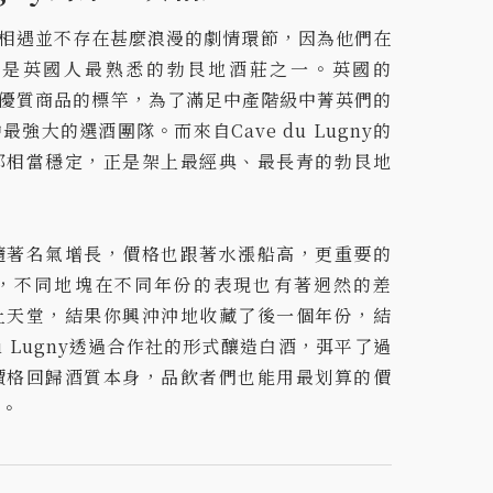
ny 的相遇並不存在甚麼浪漫的劇情環節，因為他們在
也是英國人最熟悉的勃艮地酒莊之一。英國的
以說是優質商品的標竿，為了滿足中產階級中菁英們的
強大的選酒團隊。而來自Cave du Lugny的
都相當穩定，正是架上最經典、最長青的勃艮地
隨著名氣增長，價格也跟著水漲船高，更重要的
，不同地塊在不同年份的表現也有著迥然的差
上天堂，結果你興沖沖地收藏了後一個年份，結
du Lugny透過合作社的形式釀造白酒，弭平了過
價格回歸酒質本身，品飲者們也能用最划算的價
。