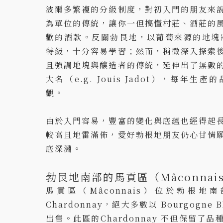
波爾多繁複的分級制度，對初入門的朋友來
為單位的傳統，讓你一但搞懂村莊、酒莊的
歡的酒款。反關勃艮地，以葡萄來源的地塊將
特級，十分容易學習；然而，稍微深入探索
且強調地塊與釀造者的傳統，延伸出了無數
大名（e.g. Jouis Jadot），每年
觀。
由於入門容易，豐富的變化與底蘊也經得起
較高且地雷滿佈，愛好勃根地朋友仍心甘情
底深淵。
勃艮地南部的馬貢區（Mâconnai
馬貢區（Mâconnais）位於勃根地
Chardonnay，絕大多數以 Bourgogne
出售。此區的Chardonnay 不但保留了