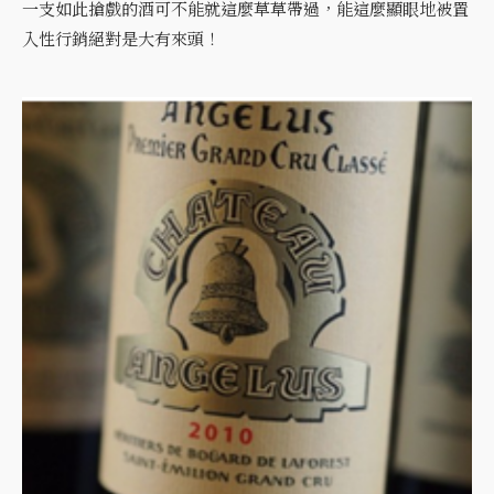
一支如此搶戲的酒可不能就這麼草草帶過，能這麼顯眼地被置
入性行銷絕對是大有來頭！