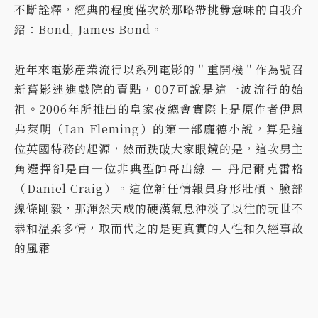
不斷詮釋，經典的程度僅次於那略帶挑釁意味的自我介
紹：Bond, James Bond。
近年來電影產業流行以系列電影的＂重開機＂作為號召
新舊影迷進戲院的賣點，007可說是這一波流行的始
祖。2006年所推出的皇家夜總會實際上是原作者伊恩
弗萊明（Ian Fleming
）
的第一部龐德小說，算是這
位英國特務的起源，然而跌破大家眼鏡的是，這次男主
角選擇卻是由一位非典型帥哥出線 － 丹尼爾克雷格
（Daniel Craig）。這位新任情報員身形壯碩、臉部
線條剛毅，那渾然天成的硬漢氣息沖淡了以往的玩世不
恭和溫柔多情，取而代之的是更真實的人性和久經事故
的風霜