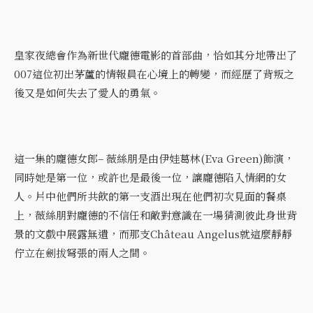
皇家夜總會作為新世代龐德電影的首部曲，恰如其分地帶出了
007這位初出茅蘆的情報員在心境上的轉變，而經歷了背叛之
後又是如何失去了愛人的勇氣。
這一集的龐德女郎– 薇絲朋是由伊娃葛林(Eva Green)飾演，
同時她是第一位，或許也是最後一位，讓龐德陷入情網的女
人。片中他們所共飲的第一支酒出現在他們初次見面的餐桌
上，薇絲朋對龐德的不信任和敵對意識在一場猜測彼此身世背
景的文戲中展露無遺，而那支Château Angelus就這麼靜靜
佇立在劍拔弩張的兩人之間。