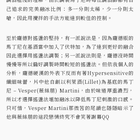
己追求的完美融冰比例：多一分則太稀，少一分則太
嗆，因此用攪拌的手法方能達到較佳的控制。
至於龐德對搖盪的堅持，有一派說法是，因為龐德版的
馬丁尼在基酒當中加入了伏特加，為了達到更好的融合
因此選擇用搖盪法調製；另一派說法則是，龐德沒時間
慢慢等所以偏好調製時間較短的搖盪法。但依我個人的
分析，龐德硬漢的外表下反而有著Hypersensitive的
纖細味蕾，片中他自創以利萊酒(Lillet)為基底的馬丁
尼 – Vesper(薇絲朋) Martini，由於味道厚重濃烈，
所以才選擇搖盪法增加融冰以降低馬丁尼刺激的口感。
只可惜，Vesper Martini那微苦的尾韻也隱隱暗示了
他與薇絲朋的這段戀情終究不會笑著謝幕QQ