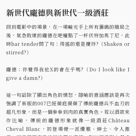
新世代龐德與新世代一級酒莊
回到電影中的場景，在一場輸光手上所有籌碼的賭局之
後，氣急敗壞的龐德在吧檯點了一杯伏特加馬丁尼，此
時bar tender問了句：用搖的還是攪拌?（Shaken or
stirred?）
龐德：你覺得我他X的會在乎嗎?（Do I look like I
give a damn?）
這一句話除了顯出角色的憤怒，隱喻的意涵應該是再次
強調了新版的007已經徹底揚棄了傳統龐德兵不血刃的
超凡形象，而是一個拳拳到肉的真實角色。若以酒款來
作比喻，傳統的龐德形象就像一級酒莊Château
Cheval Blanc，初登場便一派優雅、紳士、令人激