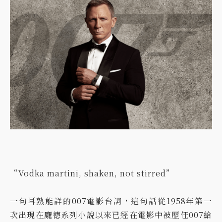
“Vodka martini, shaken, not stirred”
一句耳熟能詳的007電影台詞，這句話從1958年第一
次出現在龐德系列小說以來已經在電影中被歷任007給