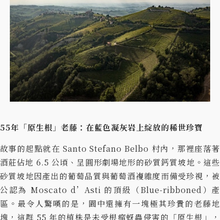
55年「原生根」老藤：在藍色凝灰岩上綻放的稀世珍寶
故事的起點就在 Santo Stefano Belbo 村內，那裡座落著
酒莊佔地 6.5 公頃、呈圓形劇場地形的砂質鈣質坡地。這些
砂質坡地因產出的葡萄品質與葡萄酒複雜度而備受珍視，被
公認為 Moscato d’Asti 的頂級（Blue-ribboned）產
區。最令人驚嘆的是，園中還擁有一塊極其珍貴的老藤地
塊，這群 55 年的植株是未受根瘤蚜蟲侵害的「原生根」，