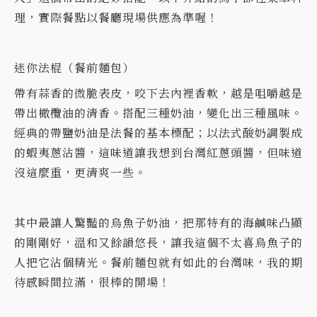
理，實際餐點以餐廳現場供應為準喔！
迷你法棍（餐前麵包）
帶有蒜香的微脆表皮，咬下去內裡香軟，越是咀嚼越是
帶出橄欖油的清香。搭配三種奶油，變化出三種風味。
經典的帶鹽奶油是法餐的基本標配；以法式酸奶調製成
的蝦夷蔥沾醬，這味道讓我想到台灣紅蔥頭醬，但味道
沒這麼重，更清爽一些。
其中最讓人驚豔的烏魚子奶油，把那特有的海鹹味凸顯
的剛剛好，溫和又餘韻悠長，讓我這個不太喜烏魚子的
人把它沾個精光。餐前麵包就有如此的台灣味，我的期
待感瞬間拉滿，很棒的開場！