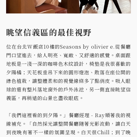
眺望信義區的最佳視野
位在台北W飯店10樓的Seasons by olivier e.從餐廳
門口望進去，給人明亮、寬敞、又舒適的感覺。桌面跟
地板是一淺一深的咖啡色木紋設計，椅墊是我很喜歡的
夕陽橘；天花板垂吊下來的圓形燈泡、散落在座位間的
綠色植栽，讓整體柔和的視覺線條多了點俏皮。吸人眼
球的還有整片落地窗外的戶外泳池，另一側直接眺望信
義區，再稍遠的山景也盡收眼底。
「我們這裡看的到夕陽。」餐廳經理 - Ray順著我的視
線補充。「自然採光讓整間餐廳隨著光影流動，讓白天
到夜晚有著不一樣的氛圍呈現。白天很Chill；到了晚